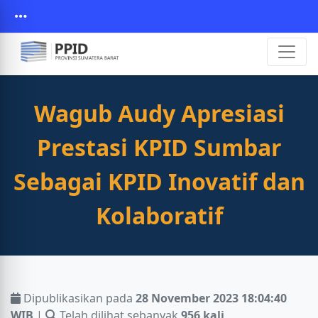
Wagub Audy Apresiasi
Prestasi KPID Sumbar
Sebagai KPID Inovatif dan
Kolaboratif
Dipublikasikan pada
28 November 2023 18:04:40
WIB
|
Telah dilihat sebanyak
956 kali