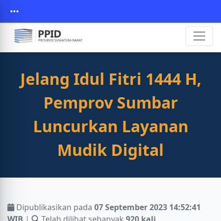
Jelang Idul Fitri 1444 H,
Pemprov Sumbar
Luncurkan Layanan
Mudik Digital
Dipublikasikan pada
07 September 2023 14:52:41
WIB
|
Telah dilihat sebanyak
920 kali