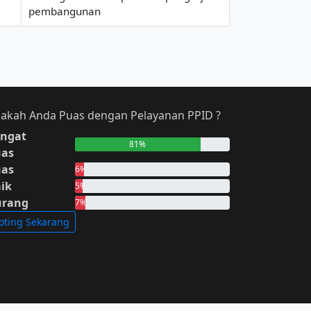
pembangunan
akah Anda Puas dengan Pelayanan PPID ?
ngat
81%
uas
uas
6%
ik
5%
urang
7%
oting Sekarang