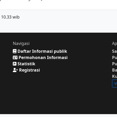
 10.33 wib
Navigasi
Ap
Daftar Informasi publik
Sa
Permohonan Informasi
P
Statistik
P
Registrasi
Ba
K
V