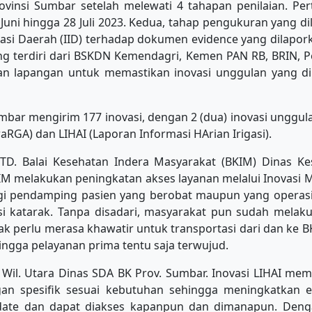
vinsi Sumbar setelah melewati 4 tahapan penilaian. Per
uni hingga 28 Juli 2023. Kedua, tahap pengukuran yang di
si Daerah (IID) terhadap dokumen evidence yang dilaporka
ang terdiri dari BSKDN Kemendagri, Kemen PAN RB, BRIN, 
an lapangan untuk memastikan inovasi unggulan yang d
umbar mengirim 177 inovasi, dengan 2 (dua) inovasi ungg
GA) dan LIHAI (Laporan Informasi HArian Irigasi).
. Balai Kesehatan Indera Masyarakat (BKIM) Dinas Kes
KIM melakukan peningkatan akses layanan melalui Inovas
agi pendamping pasien yang berobat maupun yang operas
si katarak. Tanpa disadari, masyarakat pun sudah melaku
ak perlu merasa khawatir untuk transportasi dari dan ke
ngga pelayanan prima tentu saja terwujud.
 Wil. Utara Dinas SDA BK Prov. Sumbar. Inovasi LIHAI mem
engan spesifik sesuai kebutuhan sehingga meningkatkan ef
 update dan dapat diakses kapanpun dan dimanapun. Den