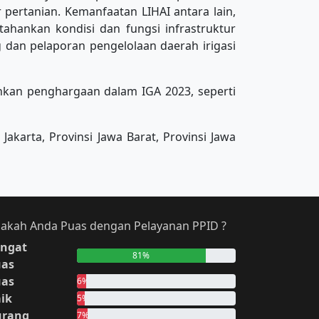
 pertanian. Kemanfaatan LIHAI antara lain,
tahankan kondisi dan fungsi infrastruktur
ng dan pelaporan pengelolaan daerah irigasi
nkan penghargaan dalam IGA 2023, seperti
Jakarta, Provinsi Jawa Barat, Provinsi Jawa
akah Anda Puas dengan Pelayanan PPID ?
ngat
81%
uas
uas
6%
ik
5%
urang
7%