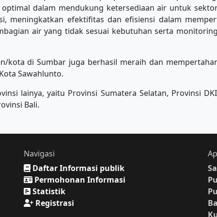
h optimal dalam mendukung ketersediaan air untuk sektor
si, meningkatkan efektifitas dan efisiensi dalam memper
pembagian air yang tidak sesuai kebutuhan serta monitori
ten/kota di Sumbar juga berhasil meraih dan mempertaha
Kota Sawahlunto.
i lainya, yaitu Provinsi Sumatera Selatan, Provinsi DKI 
vinsi Bali.
Navigasi
Ap
Daftar Informasi publik
Sa
Permohonan Informasi
P
Statistik
P
Registrasi
Ba
K