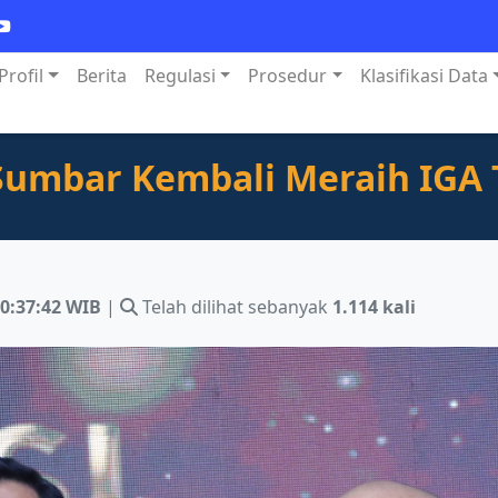
Profil
Berita
Regulasi
Prosedur
Klasifikasi Data
Sumbar Kembali Meraih IGA 
0:37:42 WIB
|
Telah dilihat sebanyak
1.114 kali