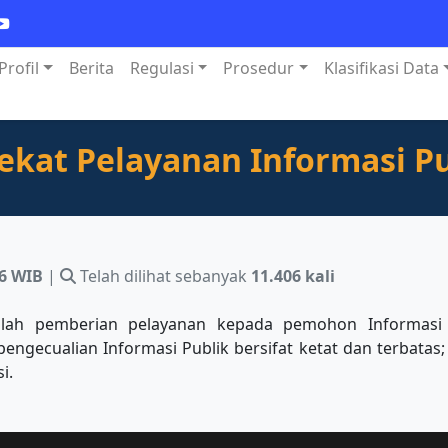
Profil
Berita
Regulasi
Prosedur
Klasifikasi Data
ekat Pelayanan Informasi Pu
16 WIB
|
Telah dilihat sebanyak
11.406 kali
alah pemberian pelayanan kepada pemohon Informasi P
pengecualian Informasi Publik bersifat ketat dan terbat
i.