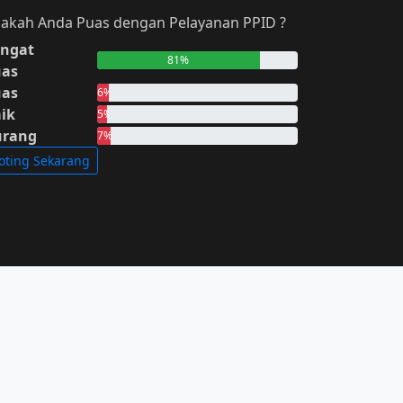
akah Anda Puas dengan Pelayanan PPID ?
ngat
81%
uas
uas
6%
ik
5%
urang
7%
oting Sekarang