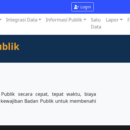
Login
Integrasi Data
Informasi Publik
Satu
Lapor
F
Data
blik
ublik secara cepat, tepat waktu, biaya
as; kewajiban Badan Publik untuk membenahi