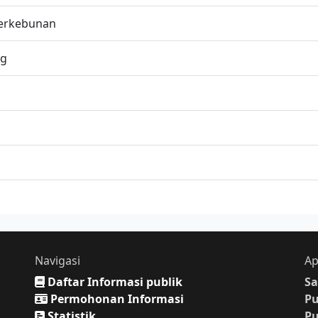
Perkebunan
ng
Navigasi
Ap
Daftar Informasi publik
Sa
Permohonan Informasi
P
Statistik
P