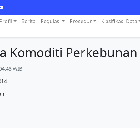
Profil
Berita
Regulasi
Prosedur
Klasifikasi Data
ga Komoditi Perkebunan
04:43 WIB
014
an