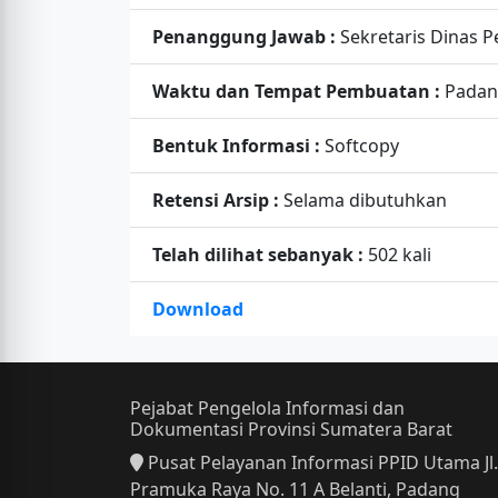
Penanggung Jawab :
Sekretaris Dinas 
Waktu dan Tempat Pembuatan :
Pada
Bentuk Informasi :
Softcopy
Retensi Arsip :
Selama dibutuhkan
Telah dilihat sebanyak :
502 kali
Download
Pejabat Pengelola Informasi dan
Dokumentasi Provinsi Sumatera Barat
Pusat Pelayanan Informasi PPID Utama Jl.
Pramuka Raya No. 11 A Belanti, Padang