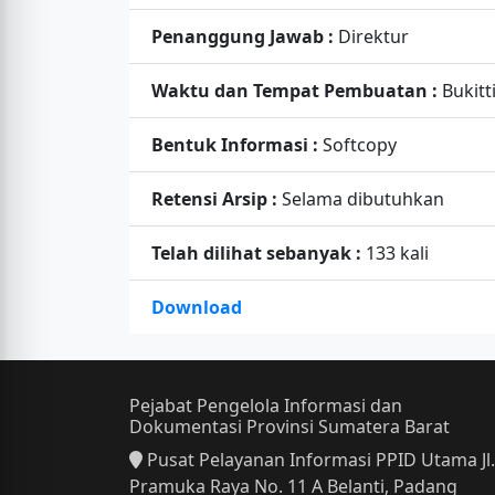
Penanggung Jawab :
Direktur
Waktu dan Tempat Pembuatan :
Bukitt
Bentuk Informasi :
Softcopy
Retensi Arsip :
Selama dibutuhkan
Telah dilihat sebanyak :
133 kali
Download
Pejabat Pengelola Informasi dan
Dokumentasi Provinsi Sumatera Barat
Pusat Pelayanan Informasi PPID Utama Jl.
Pramuka Raya No. 11 A Belanti, Padang