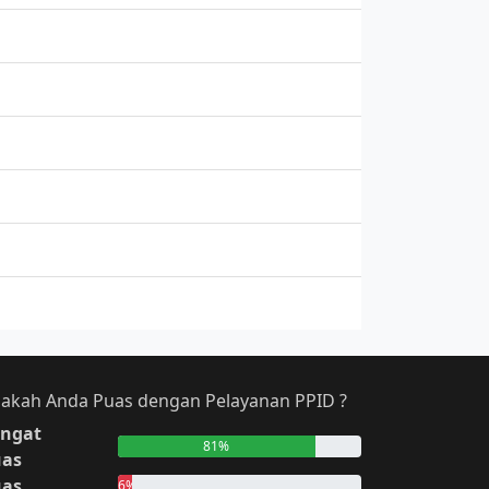
akah Anda Puas dengan Pelayanan PPID ?
ngat
81%
uas
uas
6%