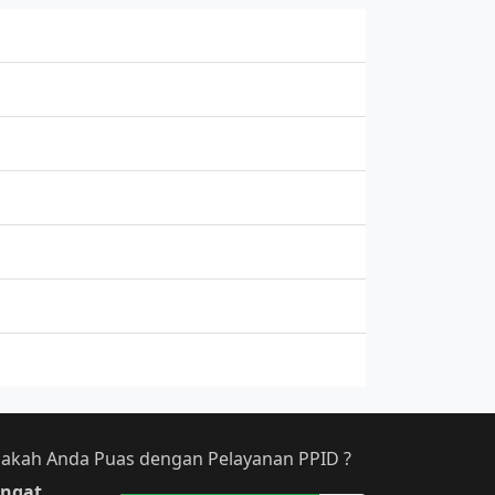
akah Anda Puas dengan Pelayanan PPID ?
ngat