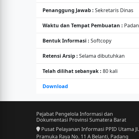
Penanggung Jawab :
Sekretaris Dinas
Waktu dan Tempat Pembuatan :
Pada
Bentuk Informasi :
Softcopy
Retensi Arsip :
Selama dibutuhkan
Telah dilihat sebanyak :
80 kali
Download
Pejabat Pengelola Informasi dan
Dokumentasi Provinsi Sumatera Barat
Pusat Pelayanan Informasi PPID Utama Jl.
Pramuka Raya No. 11 A Belanti, Padang