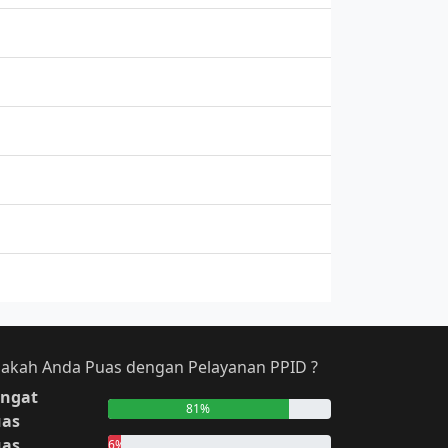
akah Anda Puas dengan Pelayanan PPID ?
ngat
81%
uas
uas
6%